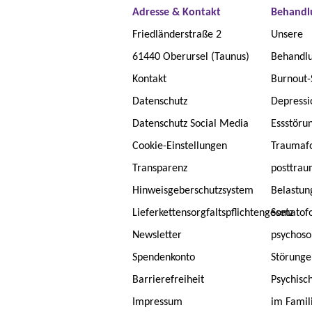
Adresse & Kontakt
Behandl
Friedländerstraße 2
Unsere
61440 Oberursel (Taunus)
Behandlu
Kontakt
Burnout
Datenschutz
Depressi
Datenschutz Social Media
Essstöru
Cookie-Einstellungen
Traumafo
Transparenz
posttrau
Hinweisgeberschutzsystem
Belastun
Lieferkettensorgfaltspflichtengesetz
Somatof
Newsletter
psychoso
Spendenkonto
Störunge
Barrierefreiheit
Psychisc
Impressum
im Famil