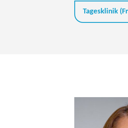
Tagesklinik (F
i