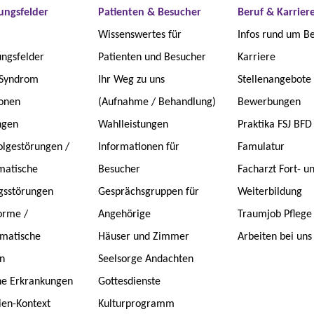
ungsfelder
Patienten & Besucher
Beruf & Karrier
Wissenswertes für
Infos rund um B
ngsfelder
Patienten und Besucher
Karriere
-Syndrom
Ihr Weg zu uns
Stellenangebote
onen
(Aufnahme / Behandlung)
Bewerbungen
ngen
Wahlleistungen
Praktika FSJ BFD
lgestörungen /
Informationen für
Famulatur
matische
Besucher
Facharzt Fort- u
gsstörungen
Gesprächsgruppen für
Weiterbildung
orme /
Angehörige
Traumjob Pflege
matische
Häuser und Zimmer
Arbeiten bei uns
n
Seelsorge Andachten
he Erkrankungen
Gottesdienste
ien-Kontext
Kulturprogramm