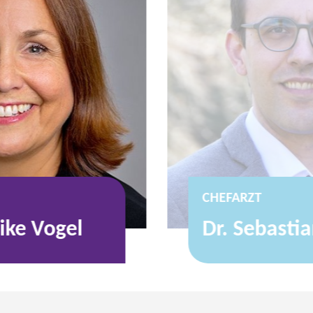
CHEFARZT
rike Vogel
Dr. Sebasti