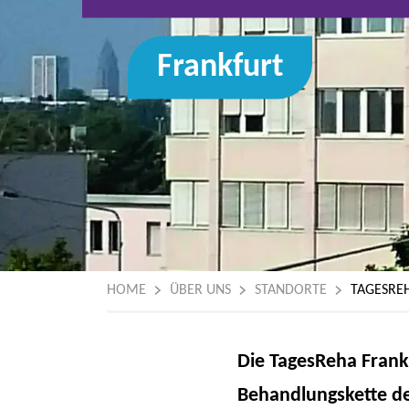
Frankfurt
HOME
ÜBER UNS
STANDORTE
TAGESREH
Die TagesReha Frankf
Behandlungskette der