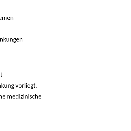
lemen
ankungen
t
kung vorliegt.
ine medizinische