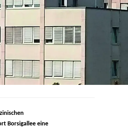
zinischen
rt Borsigallee eine