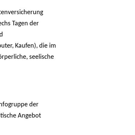
tenversicherung
echs Tagen der
nd
ter, Kaufen), die im
rperliche, seelische
 Infogruppe der
utische Angebot