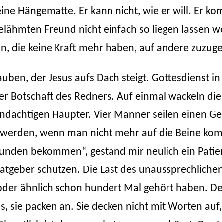
t keine Hängematte. Er kann nicht, wie er will. Er 
gelähmten Freund nicht einfach so liegen lassen 
die keine Kraft mehr haben, auf andere zuzugehen,
auben, der Jesus aufs Dach steigt. Gottesdienst i
r Botschaft des Redners. Auf einmal wackeln die
 andächtigen Häupter. Vier Männer seilen einen G
v werden, wenn man nicht mehr auf die Beine komm
unden bekommen“, gestand mir neulich ein Patient
 Ratgeber schützen. Die Last des unaussprechlich
 oder ähnlich schon hundert Mal gehört haben. D
, sie packen an. Sie decken nicht mit Worten auf,