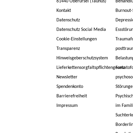
61440 Oberursel (Taunus)
Behandlu
Kontakt
Burnout
Datenschutz
Depressi
Datenschutz Social Media
Essstöru
Cookie-Einstellungen
Traumafo
Transparenz
posttrau
Hinweisgeberschutzsystem
Belastun
Lieferkettensorgfaltspflichtengesetz
Somatof
Newsletter
psychoso
Spendenkonto
Störunge
Barrierefreiheit
Psychisc
Impressum
im Famil
Suchterk
Borderli