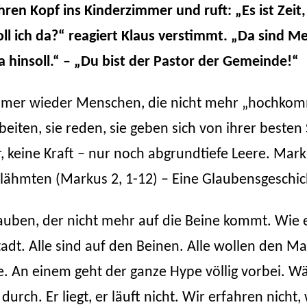
ren Kopf ins Kinderzimmer und ruft: „Es ist Zeit,
oll ich da?“ reagiert Klaus verstimmt. „Da sind 
 hinsoll.“ – „Du bist der Pastor der Gemeinde!“
immer wieder Menschen, die nicht mehr „hochkomm
iten, sie reden, sie geben sich von ihrer besten Se
 keine Kraft – nur noch abgrundtiefe Leere. Mark
elähmten (Markus 2, 1-12) – Eine Glaubensgeschi
auben, der nicht mehr auf die Beine kommt. Wie e
tadt. Alle sind auf den Beinen. Alle wollen den
lle. An einem geht der ganze Hype völlig vorbei.
urch. Er liegt, er läuft nicht. Wir erfahren nicht