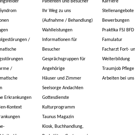
ngsfelder
Patienten und Besucher
Karriere
-Syndrom
Ihr Weg zu uns
Stellenangebote
onen
(Aufnahme / Behandlung)
Bewerbungen
ngen
Wahlleistungen
Praktika FSJ BFD
lgestörungen /
Informationen für
Famulatur
matische
Besucher
Facharzt Fort- u
gsstörungen
Gesprächsgruppen für
Weiterbildung
orme /
Angehörige
Traumjob Pflege
matische
Häuser und Zimmer
Arbeiten bei uns
n
Seelsorge Andachten
he Erkrankungen
Gottesdienste
ien-Kontext
Kulturprogramm
rankungen
Taunus Magazin
ne-
Kiosk, Buchhandlung,