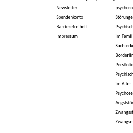
Newsletter
psychoso
Spendenkonto
Störunge
Barrierefreiheit
Psychisc
Impressum
im Famil
Suchterk
Borderli
Persönlic
Psychisc
im Alter
Psychose
Angststö
Zwangsst
Zwangse