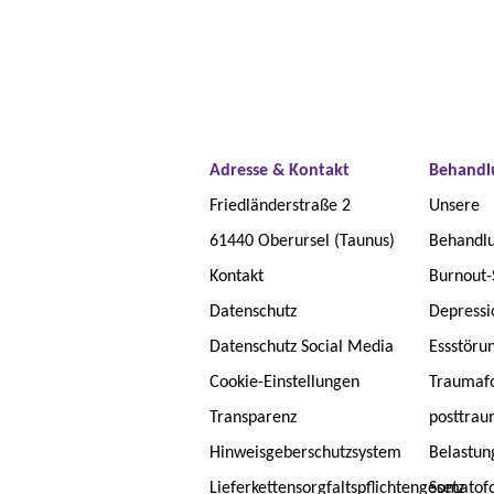
Adresse & Kontakt
Behandl
Friedländerstraße 2
Unsere
61440 Oberursel (Taunus)
Behandlu
Kontakt
Burnout
Datenschutz
Depressi
Datenschutz Social Media
Essstöru
Cookie-Einstellungen
Traumafo
Transparenz
posttrau
Hinweisgeberschutzsystem
Belastun
Lieferkettensorgfaltspflichtengesetz
Somatof