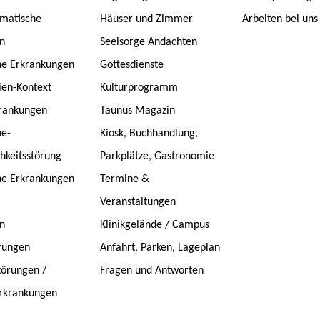
matische
Häuser und Zimmer
Arbeiten bei uns
n
Seelsorge Andachten
he Erkrankungen
Gottesdienste
ien-Kontext
Kulturprogramm
rankungen
Taunus Magazin
ne-
Kiosk, Buchhandlung,
hkeitsstörung
Parkplätze, Gastronomie
he Erkrankungen
Termine &
Veranstaltungen
n
Klinikgelände / Campus
rungen
Anfahrt, Parken, Lageplan
örungen /
Fragen und Antworten
rkrankungen