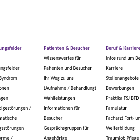
ungsfelder
Patienten & Besucher
Beruf & Karrier
Wissenswertes für
Infos rund um B
ngsfelder
Patienten und Besucher
Karriere
-Syndrom
Ihr Weg zu uns
Stellenangebote
onen
(Aufnahme / Behandlung)
Bewerbungen
ngen
Wahlleistungen
Praktika FSJ BFD
lgestörungen /
Informationen für
Famulatur
matische
Besucher
Facharzt Fort- u
gsstörungen
Gesprächsgruppen für
Weiterbildung
orme /
Angehörige
Traumjob Pflege